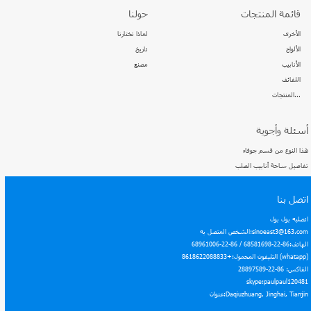
قائمة المنتجات
حولنا
الأخرى
لماذا تختارنا
الألواح
تاريخ
الأنابيب
مصنع
اللفائف
المنتجات...
أسئلة وأجوية
هذا النوع من قسم جوفاء
تفاصيل ساحة أنابيب الصلب
اتصل بنا
اتصلبه بول بول
الشخص المتصل به:sinoeast3@163.com
الهاتف:86-22-68581698 / 86-22-68961006
التليفون المحمول:+8618622088833 (whatapp)
الفاكس: 86-22-28897589
skype:paulpaul120481
عنوان:Daqiuzhuang, Jinghai, Tianjin