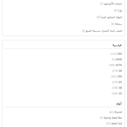
منتجات الألومنيوم
(2)
زوايا
(8)
الفولاذ المقاوم للصدأ
(9)
سقالة
(8)
الصلب البناء /المنازل مسبقة الصنع
(0)
قياسية
(114)
AISI
(5)
ASME
(189)
ASTM
(176)
BS
(161)
DIN
(174)
EN
(190)
GB
(168)
JIS
أنواع
(61)
Round
(0)
Spring Steel Bar
(33)
Steel Coil