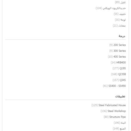
ثقيل
(89)
حديدالكربون الهيكلي
(124)
خفيف
(55)
لوحة
(35)
متعادل
(21)
درجة
(9)
200 Series
(9)
300 Series
(10)
400 Series
(14)
HRB400
(177)
Q195
(168)
Q235B
(157)
Q345
(41)
SS400 - SS490
تطبيقات
(129)
Steel Fabricated House
(136)
Steel Workshop
(80)
Structure Pipe
البناء
(196)
الصنع
(149)