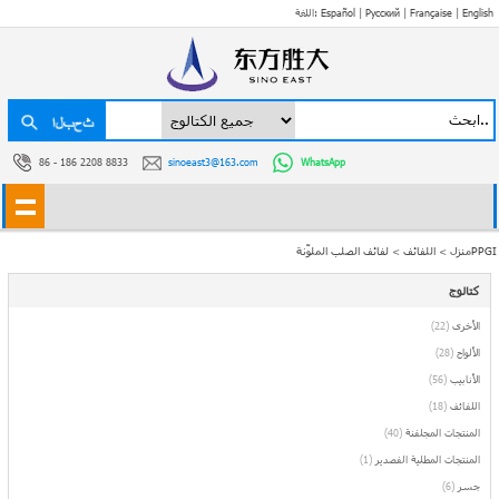
English
|
Française
|
Русский
|
Español
اللغة:
86 - 186 2208 8833
sinoeast3@163.com
WhatsApp
لفائف الصلب الملوّنةPPGI
منزل
>
اللفائف
>
كتالوج
الأخرى
(22)
الألواح
(28)
الأنابيب
(56)
اللفائف
(18)
المنتجات المجلفنة
(40)
المنتجات المطلية الفصدير
(1)
جسر
(6)